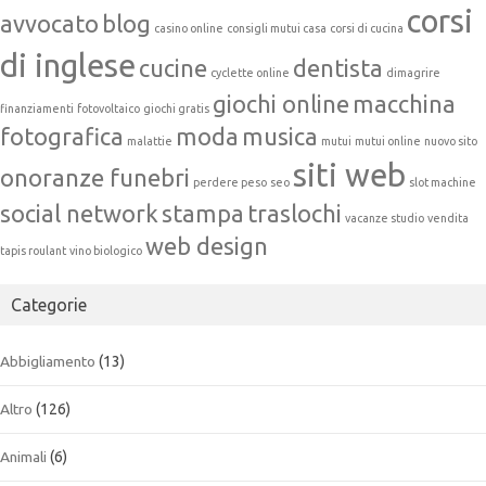
corsi
avvocato
blog
casino online
consigli mutui casa
corsi di cucina
di inglese
cucine
dentista
cyclette online
dimagrire
giochi online
macchina
finanziamenti
fotovoltaico
giochi gratis
fotografica
moda
musica
malattie
mutui
mutui online
nuovo sito
siti web
onoranze funebri
perdere peso
seo
slot machine
social network
stampa
traslochi
vacanze studio
vendita
web design
tapis roulant
vino biologico
Categorie
Abbigliamento
(13)
Altro
(126)
Animali
(6)