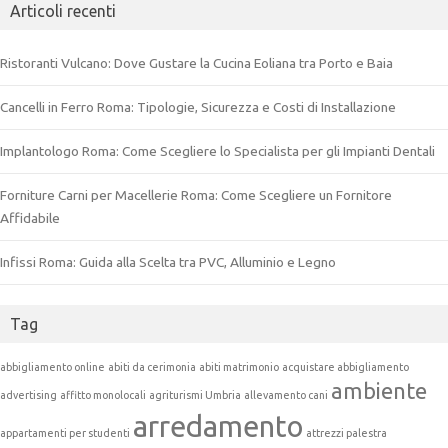
Articoli recenti
Ristoranti Vulcano: Dove Gustare la Cucina Eoliana tra Porto e Baia
Cancelli in Ferro Roma: Tipologie, Sicurezza e Costi di Installazione
Implantologo Roma: Come Scegliere lo Specialista per gli Impianti Dentali
Forniture Carni per Macellerie Roma: Come Scegliere un Fornitore
Affidabile
Infissi Roma: Guida alla Scelta tra PVC, Alluminio e Legno
Tag
abbigliamento online
abiti da cerimonia
abiti matrimonio
acquistare abbigliamento
ambiente
advertising
affitto monolocali
agriturismi Umbria
allevamento cani
arredamento
appartamenti per studenti
attrezzi palestra