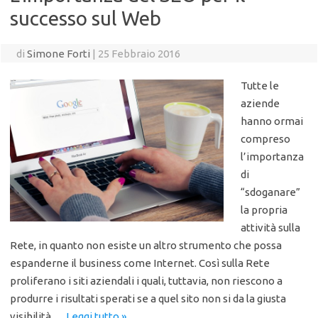
successo sul Web
di
Simone Forti
|
25 Febbraio 2016
Tutte le
aziende
hanno ormai
compreso
l’importanza
di
“sdoganare”
la propria
attività sulla
Rete, in quanto non esiste un altro strumento che possa
espanderne il business come Internet. Così sulla Rete
proliferano i siti aziendali i quali, tuttavia, non riescono a
produrre i risultati sperati se a quel sito non si da la giusta
visibilità.…
Leggi tutto »