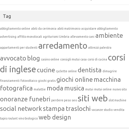
Tag
abbigliamento online
abiti da cerimonia
abiti matrimonio
acquistare abbigliamento
ambiente
advertising
affitto monolocali
agriturismi Umbria
allevamento cani
arredamento
appartamenti per studenti
attrezzi palestra
corsi
avvocato
blog
casino online
consigli mutui casa
corsi di cucina
di inglese
cucine
dentista
cyclette online
dimagrire
giochi online
macchina
finanziamenti
fotovoltaico
giochi gratis
fotografica
moda
musica
malattie
mutui
mutui online
nuovo sito
siti web
onoranze funebri
perdere peso
seo
slot machine
social network
stampa
traslochi
vacanze studio
vendita
web design
tapis roulant
vino biologico