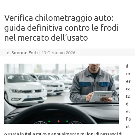
Verifica chilometraggio auto:
guida definitiva contro le frodi
nel mercato dell’usato
di
Simone Forti
|
13 Gennaio 2026
Il
m
er
ca
to
d
el
l’a
ut
o usata in Italia muove annualmente milioni di passaggi di