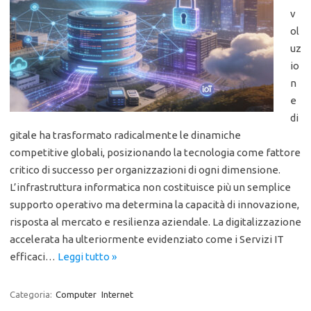
v
ol
uz
io
n
e
di
gitale ha trasformato radicalmente le dinamiche
competitive globali, posizionando la tecnologia come fattore
critico di successo per organizzazioni di ogni dimensione.
L’infrastruttura informatica non costituisce più un semplice
supporto operativo ma determina la capacità di innovazione,
risposta al mercato e resilienza aziendale. La digitalizzazione
accelerata ha ulteriormente evidenziato come i Servizi IT
efficaci…
Leggi tutto »
Categoria:
Computer
Internet