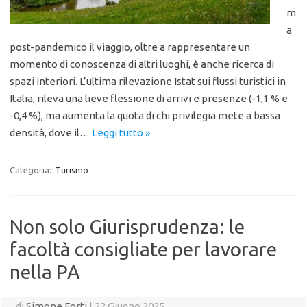
m
a
post-pandemico il viaggio, oltre a rappresentare un
momento di conoscenza di altri luoghi, è anche ricerca di
spazi interiori. L’ultima rilevazione Istat sui flussi turistici in
Italia, rileva una lieve flessione di arrivi e presenze (-1,1 % e
-0,4 %), ma aumenta la quota di chi privilegia mete a bassa
densità, dove il…
Leggi tutto »
Categoria:
Turismo
Non solo Giurisprudenza: le
facoltà consigliate per lavorare
nella PA
di
Simone Forti
|
22 Giugno 2025