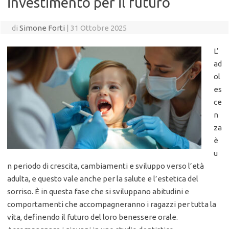
investimento per il futuro
di
Simone Forti
|
31 Ottobre 2025
L’
ad
ol
es
ce
n
za
è
u
n periodo di crescita, cambiamenti e sviluppo verso l’età
adulta, e questo vale anche per la salute e l’estetica del
sorriso. È in questa fase che si sviluppano abitudini e
comportamenti che accompagneranno i ragazzi per tutta la
vita, definendo il futuro del loro benessere orale.