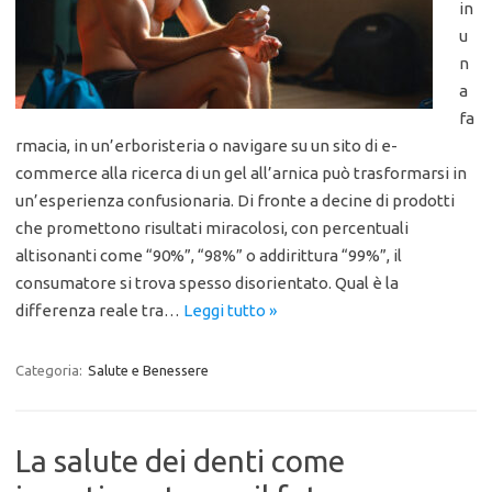
in
u
n
a
fa
rmacia, in un’erboristeria o navigare su un sito di e-
commerce alla ricerca di un gel all’arnica può trasformarsi in
un’esperienza confusionaria. Di fronte a decine di prodotti
che promettono risultati miracolosi, con percentuali
altisonanti come “90%”, “98%” o addirittura “99%”, il
consumatore si trova spesso disorientato. Qual è la
differenza reale tra…
Leggi tutto »
Categoria:
Salute e Benessere
La salute dei denti come