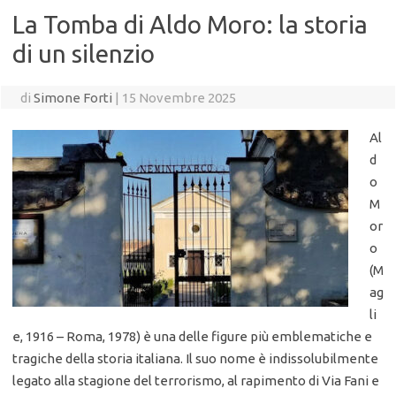
La Tomba di Aldo Moro: la storia
di un silenzio
di
Simone Forti
|
15 Novembre 2025
Al
d
o
M
or
o
(M
ag
li
e, 1916 – Roma, 1978) è una delle figure più emblematiche e
tragiche della storia italiana. Il suo nome è indissolubilmente
legato alla stagione del terrorismo, al rapimento di Via Fani e