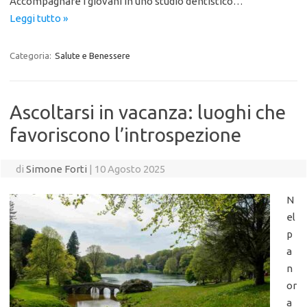
Accompagnare i giovani in uno studio dentistico…
Leggi tutto »
Categoria:
Salute e Benessere
Ascoltarsi in vacanza: luoghi che
favoriscono l’introspezione
di
Simone Forti
|
10 Agosto 2025
N
el
p
a
n
or
a