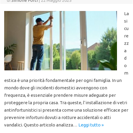
di
Simone Forti
|
22 Maggio 2025
La
si
cu
re
zz
a
d
o
m
estica è una priorità fondamentale per ogni famiglia. In un
mondo dove gli incidenti domestici avvengono con
frequenza, è essenziale prendere misure adeguate per
proteggere la propria casa. Tra queste, l’installazione di vetri
antinfortunistici si presenta come una soluzione efficace per
prevenire infortuni dovuti a rotture accidentali o atti
vandalici. Questo articolo analizza…
Leggi tutto »