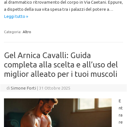
al drammatico ritrovamento del corpo in Via Caetani. Eppure,
a dispetto della sua vita spesa tra i palazzi del potere a…
Leggi tutto »
Categoria:
Altro
Gel Arnica Cavalli: Guida
completa alla scelta e all’uso del
miglior alleato per i tuoi muscoli
di
Simone Forti
|
31 Ottobre 2025
E
nt
ra
re