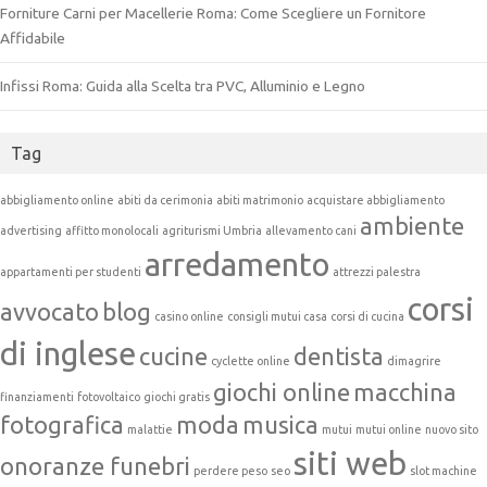
Forniture Carni per Macellerie Roma: Come Scegliere un Fornitore
Affidabile
Infissi Roma: Guida alla Scelta tra PVC, Alluminio e Legno
Tag
abbigliamento online
abiti da cerimonia
abiti matrimonio
acquistare abbigliamento
ambiente
advertising
affitto monolocali
agriturismi Umbria
allevamento cani
arredamento
appartamenti per studenti
attrezzi palestra
corsi
avvocato
blog
casino online
consigli mutui casa
corsi di cucina
di inglese
cucine
dentista
cyclette online
dimagrire
giochi online
macchina
finanziamenti
fotovoltaico
giochi gratis
fotografica
moda
musica
malattie
mutui
mutui online
nuovo sito
siti web
onoranze funebri
perdere peso
seo
slot machine