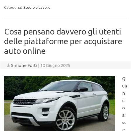
Categoria:
Studio e Lavoro
Cosa pensano davvero gli utenti
delle piattaforme per acquistare
auto online
di
Simone Forti
|
10 Giugno 2025
Q
ua
n
d
o
si
sc
e