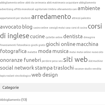
abbigliamento online
abiti da cerimonia
abiti matrimonio
acquistare abbigliamento
ambiente
advertising
affitto monolocali
agriturismi Umbria
allevamento cani
arredamento
appartamenti per studenti
attrezzi palestra
corsi
avvocato
blog
casino online
consigli mutui casa
corsi di cucina
di inglese
cucine
dentista
cyclette online
dimagrire
giochi online
macchina
finanziamenti
fotovoltaico
giochi gratis
fotografica
moda
musica
malattie
mutui
mutui online
nuovo sito
siti web
onoranze funebri
perdere peso
seo
slot machine
social network
stampa
traslochi
vacanze studio
vendita
web design
tapis roulant
vino biologico
Categorie
Abbigliamento
(13)