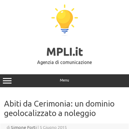
Vai
al
contenuto
MPLI.it
Agenzia di comunicazione
Menu
Abiti da Cerimonia: un dominio
geolocalizzato a noleggio
di
Simone Forti
|
5 Giugno 2015