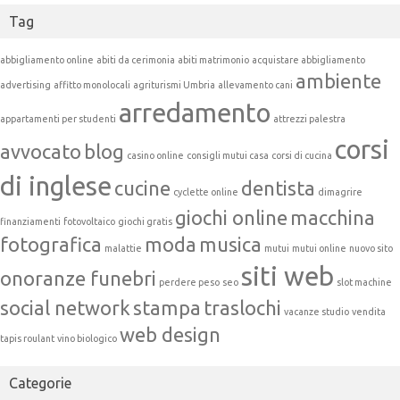
Tag
abbigliamento online
abiti da cerimonia
abiti matrimonio
acquistare abbigliamento
ambiente
advertising
affitto monolocali
agriturismi Umbria
allevamento cani
arredamento
appartamenti per studenti
attrezzi palestra
corsi
avvocato
blog
casino online
consigli mutui casa
corsi di cucina
di inglese
cucine
dentista
cyclette online
dimagrire
giochi online
macchina
finanziamenti
fotovoltaico
giochi gratis
fotografica
moda
musica
malattie
mutui
mutui online
nuovo sito
siti web
onoranze funebri
perdere peso
seo
slot machine
social network
stampa
traslochi
vacanze studio
vendita
web design
tapis roulant
vino biologico
Categorie