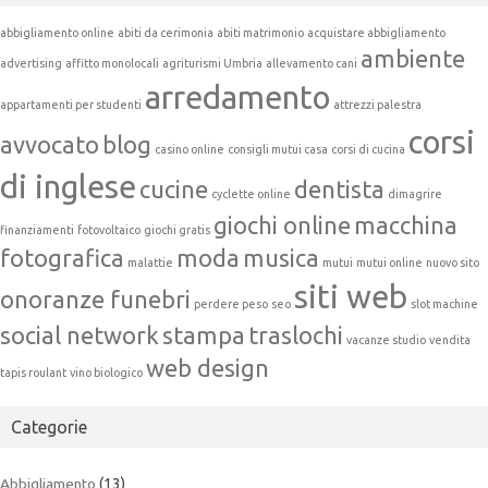
abbigliamento online
abiti da cerimonia
abiti matrimonio
acquistare abbigliamento
ambiente
advertising
affitto monolocali
agriturismi Umbria
allevamento cani
arredamento
appartamenti per studenti
attrezzi palestra
corsi
avvocato
blog
casino online
consigli mutui casa
corsi di cucina
di inglese
cucine
dentista
cyclette online
dimagrire
giochi online
macchina
finanziamenti
fotovoltaico
giochi gratis
fotografica
moda
musica
malattie
mutui
mutui online
nuovo sito
siti web
onoranze funebri
perdere peso
seo
slot machine
social network
stampa
traslochi
vacanze studio
vendita
web design
tapis roulant
vino biologico
Categorie
Abbigliamento
(13)