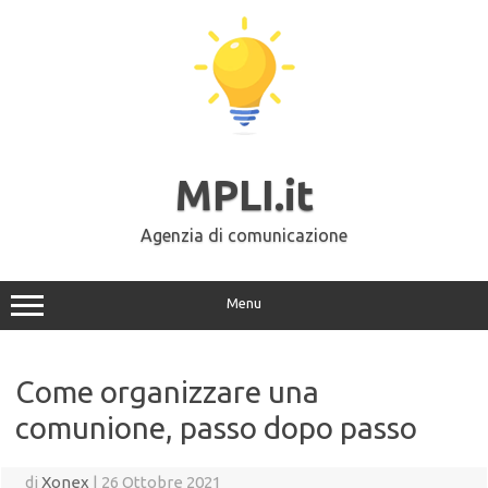
Vai
al
contenuto
MPLI.it
Agenzia di comunicazione
Menu
Come organizzare una
comunione, passo dopo passo
di
Xonex
|
26 Ottobre 2021