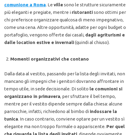
comunione a Roma
. Le
ville
sono le strutture sicuramente
più eleganti e pregiate, mentre i
ristoranti
sono ottimi per
chi preferisce organizzare qualcosa di meno impegnativo,
come una cena. Altre opportunità, adatte per ogni budget o
portafoglio, vengono offerte dai casali,
dagli agriturismi e
dalle location estive e invernali
(quindi al chiuso).
Momenti organizzativi che contano
Dalla data al vestito, passando per la lista degli invitati, non
mancano gli impegni che i genitori dovranno affrontare in
tempo utile, in sede decisionale. Di solito
le comunioni si
organizzano in primavera
, per sfruttare il bel tempo,
mentre per il vestito dipende sempre dalla chiesa: alcune
parrocchie, infatti, richiedono al bimbo di
indossare la
tunica
. In caso contrario, conviene optare per un vestito sì
elegante ma non troppo formale o appariscente.
Per quel
che riguarda la lista degli invitati
, dipende ovviamente