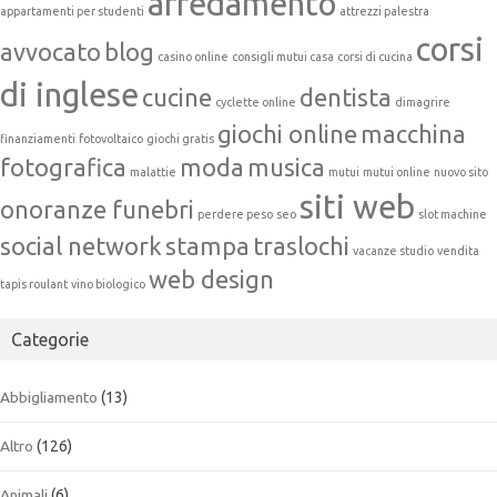
arredamento
appartamenti per studenti
attrezzi palestra
corsi
avvocato
blog
casino online
consigli mutui casa
corsi di cucina
di inglese
cucine
dentista
cyclette online
dimagrire
giochi online
macchina
finanziamenti
fotovoltaico
giochi gratis
fotografica
moda
musica
malattie
mutui
mutui online
nuovo sito
siti web
onoranze funebri
perdere peso
seo
slot machine
social network
stampa
traslochi
vacanze studio
vendita
web design
tapis roulant
vino biologico
Categorie
Abbigliamento
(13)
Altro
(126)
Animali
(6)